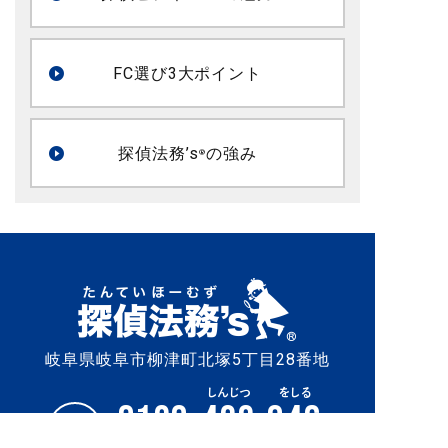
FC選び3大ポイント
探偵法務’s
の強み
®
岐阜県岐阜市柳津町北塚5丁目28番地
0120-
422
-
046